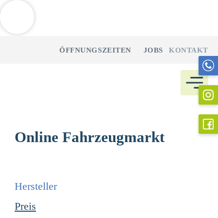
Weitere Informationen über den gesperrten Inhalt.
Zum
ÖFFNUNGSZEITEN
JOBS
KONTAKT
Inhalt
springen
Online Fahrzeugmarkt
Hersteller
Preis