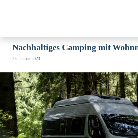
Weitere Informationen über den gesperrten Inhalt.
Zum
Inhalt
Nachhaltiges Camping mit Wohnm
springen
25. Januar 2023