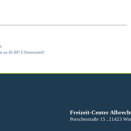
e
s zu 45.097 € Preisvorteil!
Freizeit-Center Albrech
Porschestraße 15 , 21423 Wi