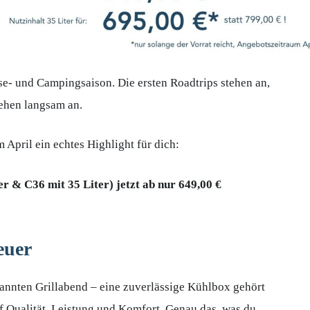
ise- und Campingsaison. Die ersten Roadtrips stehen an,
ehen langsam an.
 April ein echtes Highlight für dich:
& C36 mit 35 Liter) jetzt ab nur 649,00 €
euer
annten Grillabend – eine zuverlässige Kühlbox gehört
f Qualität, Leistung und Komfort. Genau das, was du