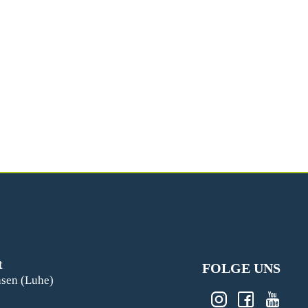
t
FOLGE UNS
nsen (Luhe)