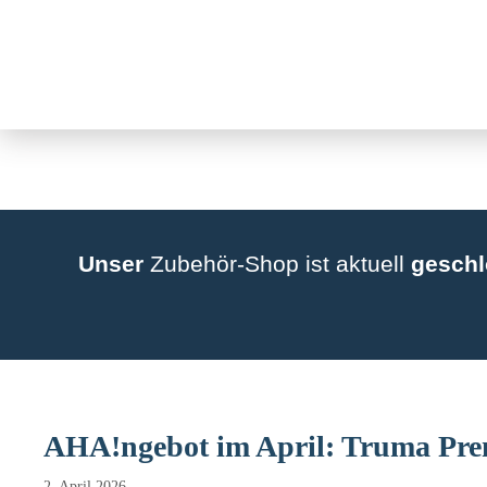
Weitere Informationen über den gesperrten Inhalt.
Zum
Inhalt
springen
Unser
Zubehör-Shop ist aktuell
gesch
AHA!ngebot im April: Truma Pre
2. April 2026