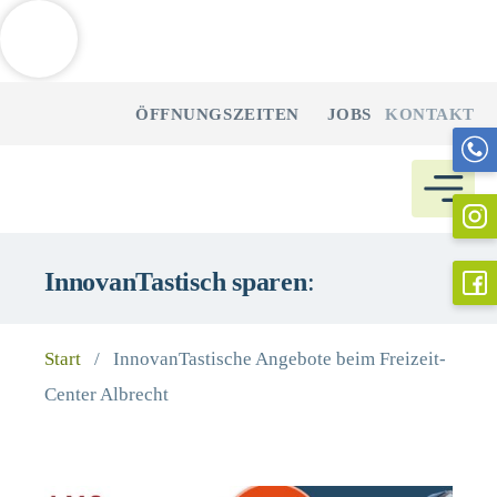
Weitere Informationen über den gesperrten Inhalt.
Zum
ÖFFNUNGSZEITEN
JOBS
KONTAKT
Inhalt
springen
InnovanTastisch sparen
:
Start
/
InnovanTastische Angebote beim Freizeit-
Center Albrecht