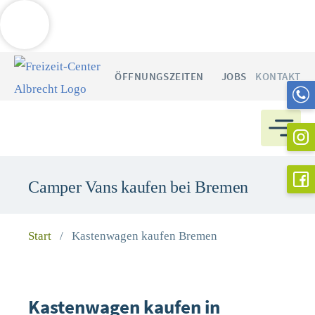
Weitere Informationen über den gesperrten Inhalt.
Zum
ÖFFNUNGSZEITEN
JOBS
KONTAKT
Inhalt
springen
Camper Vans kaufen bei Bremen
Start
/
Kastenwagen kaufen Bremen
Kastenwagen kaufen in