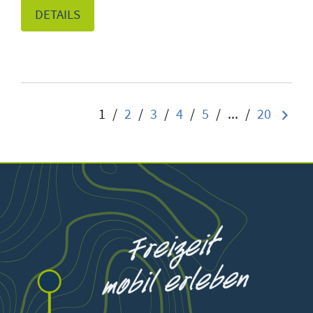
DETAILS
1
/
2
/
3
/
4
/
5
/
...
/
20