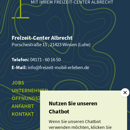
Freizeit-Center Albrecht
Porschestraße 15 , 21423 Winsen (Luhe)
Telefon:
04171 - 60 16 50
E-Mail:
info@freizeit-mobil-erleben.de
JOBS
UNTERNEHMEN
ÖFFNUNGSZEITEN
ANFAHRT
KONTAKT
Wenn Sie unseren Chatbot
verwenden möchten, klicken Sie