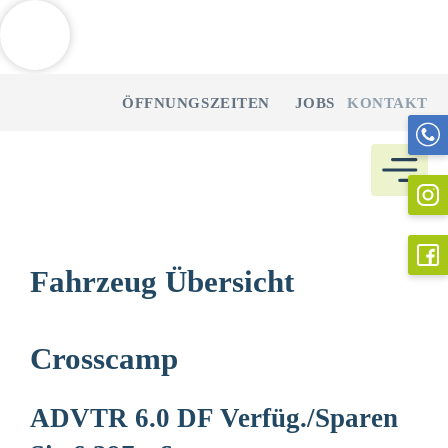
Weitere Informationen über den gesperrten Inhalt.
Zum
ÖFFNUNGSZEITEN
JOBS
KONTAKT
Inhalt
springen
Fahrzeug Übersicht
Crosscamp
ADVTR 6.0 DF Verfüg./Sparen