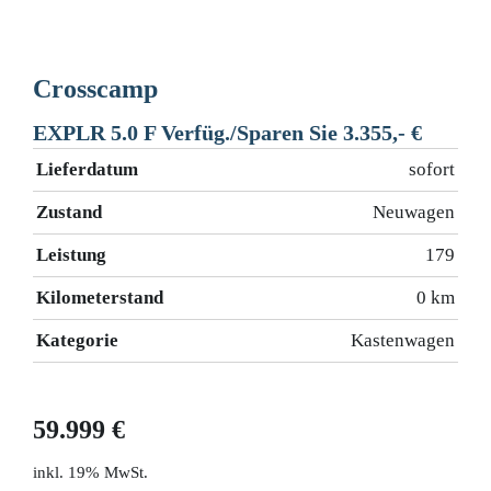
Crosscamp
C
EXPLR 5.0 F Verfüg./Sparen Sie 3.355,- €
A
rt
Lieferdatum
sofort
L
en
Zustand
Neuwagen
Z
40
Leistung
179
L
km
Kilometerstand
0 km
K
er
Kategorie
Kastenwagen
K
59.999 €
6
19% MwSt.