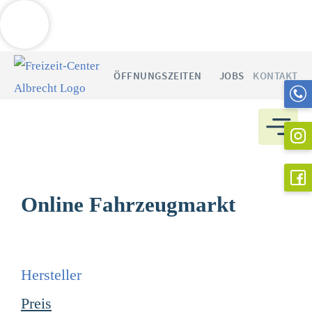
Weitere Informationen über den gesperrten Inhalt.
Zum
ÖFFNUNGSZEITEN
JOBS
KONTAKT
Inhalt
springen
Online Fahrzeugmarkt
Hersteller
Preis