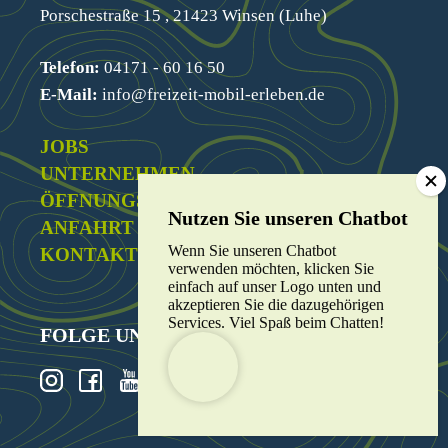
Porschestraße 15 , 21423 Winsen (Luhe)
Telefon:
04171 - 60 16 50
E-Mail:
info@freizeit-mobil-erleben.de
JOBS
UNTERNEHMEN
ÖFFNUNGSZEITEN
ANFAHRT
Wenn Sie unseren Chatbot
KONTAKT
verwenden möchten, klicken Sie
einfach auf unser Logo unten und
akzeptieren Sie die dazugehörigen
Services. Viel Spaß beim Chatten!
FOLGE UNS
Weitere Informationen über den gesperrten Inhalt