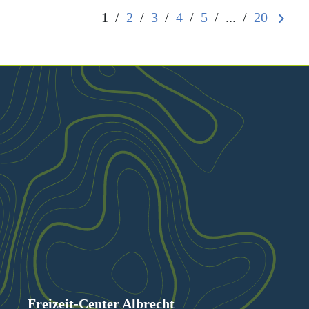
1
/
2
/
3
/
4
/
5
/
...
/
20
Freizeit-Center Albrecht