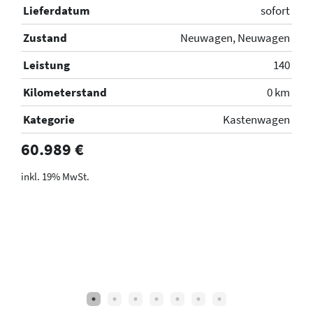
Lieferdatum
sofort
L
rt
Zustand
Neuwagen, Neuwagen
Z
en
Leistung
140
L
40
Kilometerstand
0 km
K
km
Kategorie
Kastenwagen
K
er
60.989 €
6
19% MwSt.