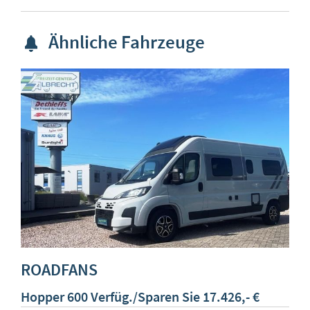
Ähnliche Fahrzeuge
ROADFANS
R
Hopper 600 Verfüg./Sparen Sie 17.426,- €
H