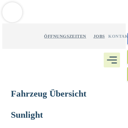
Weitere Informationen über den gesperrten Inhalt.
Zum
Inhalt
ÖFFNUNGSZEITEN
JOBS
KONTA
springen
Fahrzeug Übersicht
Sunlight