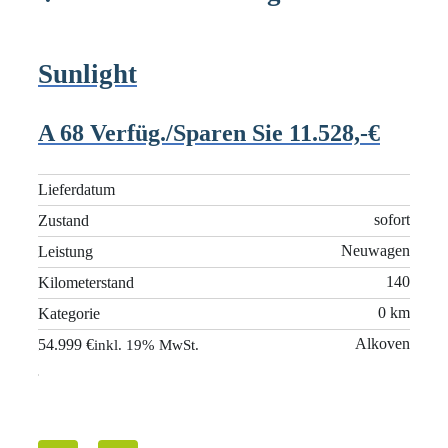
Sunlight
Sun
A 68 Verfüg./Sparen Sie 11.528,-€
T S
7.4
Lieferdatum
sofort
Zustand
Liefe
Neuwagen
Leistung
sofort
Zusta
140
Kilometerstand
wagen
Leist
0 km
Kategorie
140
Kilom
Alkoven
54.999 €
0 km
19% MwSt.
Kateg
rierter
55.55