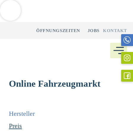
Weitere Informationen über den gesperrten Inhalt.
Zum
ÖFFNUNGSZEITEN
JOBS
KONTAKT
Inhalt
springen
Online Fahrzeugmarkt
Hersteller
Preis