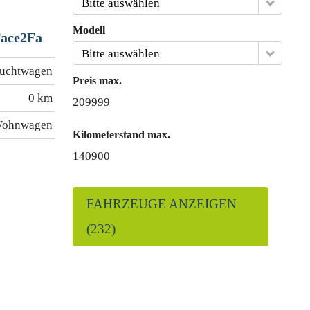
Bitte auswählen
Modell
Face2Fa
Bitte auswählen
uchtwagen
Preis max.
0 km
209999
ohnwagen
Kilometerstand max.
140900
FAHRZEUGE ANZEIGEN
(
232
)