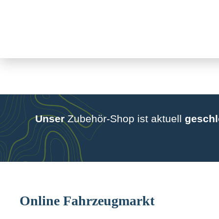
Weitere Informationen über den gesperrten Inhalt.
Zum
Inhalt
springen
Unser
Zubehör-Shop ist aktuell
gesch
Online Fahrzeugmarkt