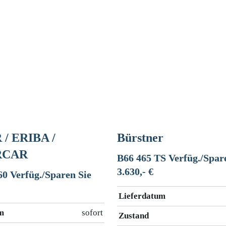
/ ERIBA /
Bürstner
RCAR
B66 465 TS Verfüg./Spar
3.630,- €
60 Verfüg./Sparen Sie
Lieferdatum
m
sofort
Zustand