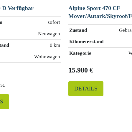
0 D Verfügbar
Alpine Sport 470 CF
Mover/Autark/Skyroof/
m
sofort
Zustand
Gebra
Neuwagen
Kilometerstand
tand
0 km
Kategorie
W
Wohnwagen
15.980 €
St.
DETAILS
S