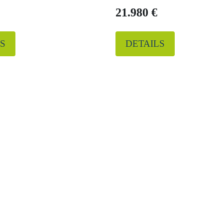
21.980 €
S
DETAILS