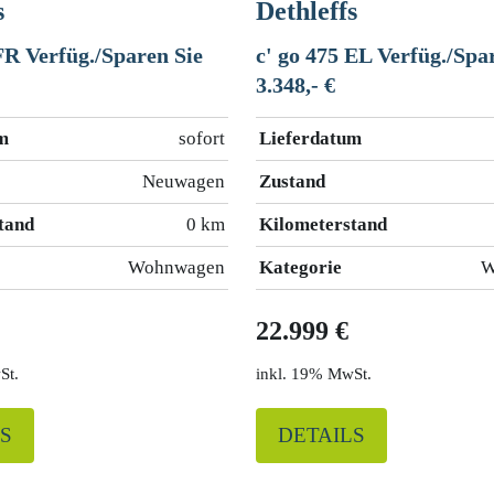
s
Dethleffs
FR Verfüg./Sparen Sie
c' go 475 EL Verfüg./Spa
3.348,- €
m
sofort
Lieferdatum
Neuwagen
Zustand
tand
0 km
Kilometerstand
Wohnwagen
Kategorie
W
22.999 €
St.
19% MwSt.
S
DETAILS