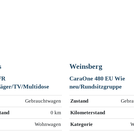
s
Weinsberg
 FR
CaraOne 480 EU Wie
äger/TV/Multidose
neu/Rundsitzgruppe
Gebrauchtwagen
Zustand
Gebra
tand
0 km
Kilometerstand
Wohnwagen
Kategorie
W