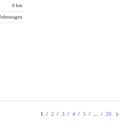
0 km
ohnwagen
1
/
2
/
3
/
4
/
5
/
...
/
20