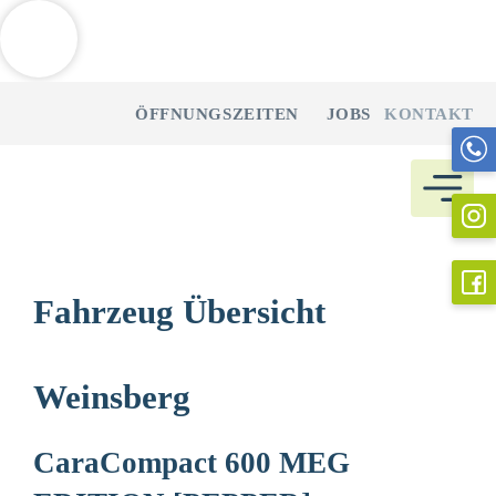
Weitere Informationen über den gesperrten Inhalt.
Zum
ÖFFNUNGSZEITEN
JOBS
KONTAKT
Inhalt
springen
Fahrzeug Übersicht
Weinsberg
CaraCompact 600 MEG