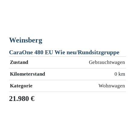
Weinsberg
W
CaraOne 480 EU Wie neu/Rundsitzgruppe
C
1
Zustand
Gebrauchtwagen
rt
L
Kilometerstand
0 km
en
Z
Kategorie
Wohnwagen
70
L
21.980 €
km
K
ng
G
er
K