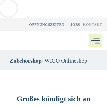
Weitere Informationen über den gesperrten Inhalt.
Zum
ÖFFNUNGSZEITEN
JOBS
KONTAKT
Inhalt
springen
Zubehörshop
: WIGO Onlineshop
Großes kündigt sich an