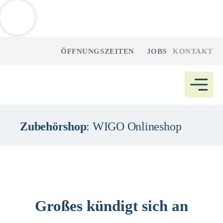
Weitere Informationen über den gesperrten Inhalt.
Zum
ÖFFNUNGSZEITEN
JOBS
KONTAKT
Inhalt
springen
Zubehörshop
: WIGO Onlineshop
Großes kündigt sich an