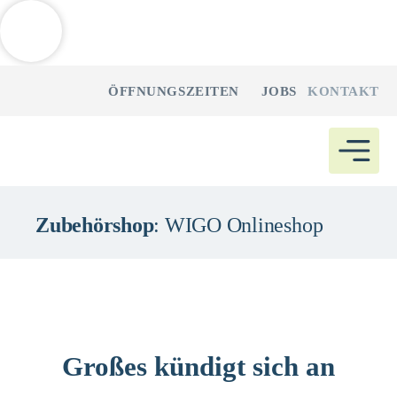
Weitere Informationen über den gesperrten Inhalt.
Zum
ÖFFNUNGSZEITEN
JOBS
KONTAKT
Inhalt
springen
Zubehörshop
: WIGO Onlineshop
Großes kündigt sich an