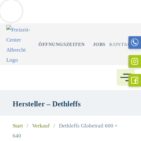
Weitere Informationen über den gesperrten Inhalt.
Zum
Inhalt
ÖFFNUNGSZEITEN
JOBS
KONTAKT
springen
Hersteller – Dethleffs
Start
/
Verkauf
/
Dethleffs Globetrail 600 +
640