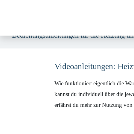
Weitere Informationen über den gesperrten Inhalt.
Zum
Bedienungsanleitungen
für die Heizung 
Inhalt
springen
Videoanleitungen: Hei
Wie funktioniert eigentlich die W
kannst du individuell über die je
erfährst du mehr zur Nutzung von