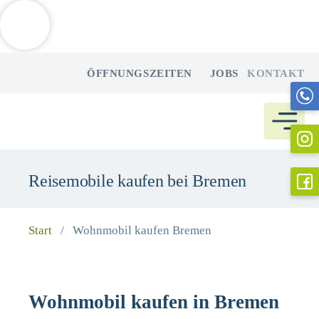
Weitere Informationen über den gesperrten Inhalt.
Zum
ÖFFNUNGSZEITEN
JOBS
KONTAKT
Inhalt
springen
Reisemobile kaufen bei Bremen
Start
/
Wohnmobil kaufen Bremen
Wohnmobil kaufen in Bremen