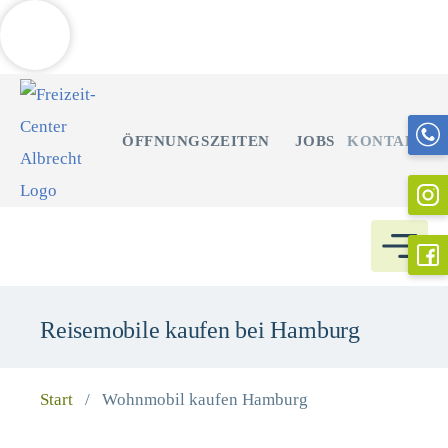
Weitere Informationen über den gesperrten Inhalt.
Zum
Inhalt
ÖFFNUNGSZEITEN
JOBS
KONTAKT
springen
Reisemobile kaufen bei Hamburg
Start
/
Wohnmobil kaufen Hamburg