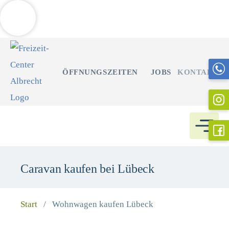
Weitere Informationen über den gesperrten Inhalt.
Zum
Inhalt
ÖFFNUNGSZEITEN
JOBS
KONTAKT
springen
Caravan kaufen bei Lübeck
Start
/
Wohnwagen kaufen Lübeck