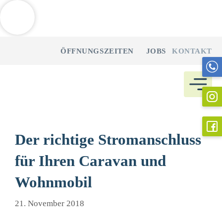
Weitere Informationen über den gesperrten Inhalt.
Zum
ÖFFNUNGSZEITEN
JOBS
KONTAKT
Inhalt
springen
Der richtige Stromanschluss
für Ihren Caravan und
Wohnmobil
21. November 2018