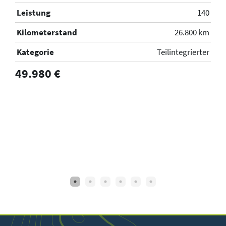
en
Leistung
140
L
40
Kilometerstand
26.800 km
K
km
Kategorie
Teilintegrierter
K
er
49.980 €
6