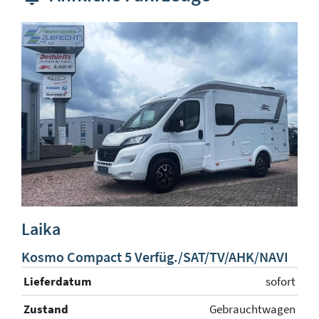
Laika
L
Kosmo Compact 5 Verfüg./SAT/TV/AHK/NAVI
K
Lieferdatum
sofort
L
rt
Zustand
Gebrauchtwagen
Z