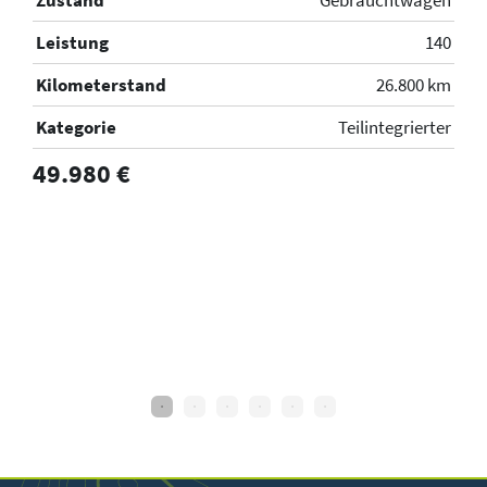
en
L
Leistung
140
40
K
Kilometerstand
26.800 km
km
K
Kategorie
Teilintegrierter
er
7
49.980 €