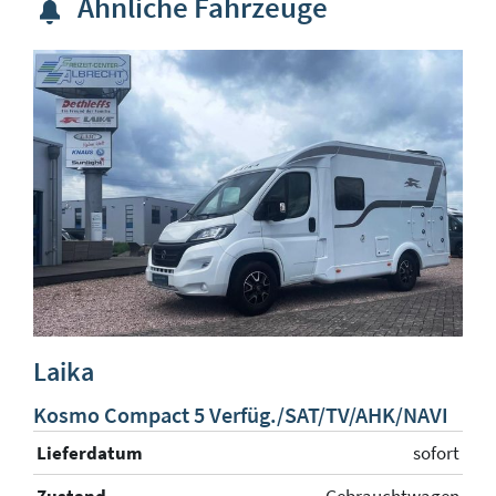
Ähnliche Fahrzeuge
Laika
L
Kosmo Compact 5 Verfüg./SAT/TV/AHK/NAVI
K
V
Lieferdatum
sofort
rt
Z
Zustand
Gebrauchtwagen