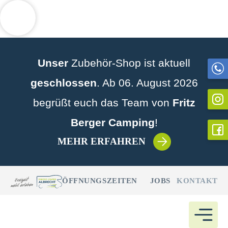
Weitere Informationen über den gesperrten Inhalt.
Zum
Inhalt
Unser
Zubehör-Shop ist aktuell
springen
geschlossen
. Ab 06. August 2026
begrüßt euch das Team von
Fritz
Berger Camping
!
MEHR ERFAHREN
ÖFFNUNGSZEITEN
JOBS
KONTAKT