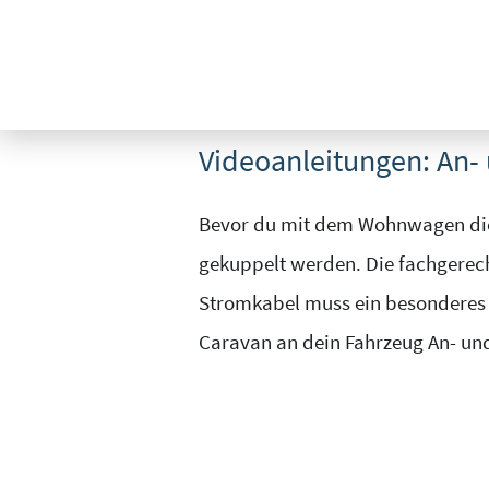
Zum
Bedienungsanleitungen
zum
An- und Ab
Inhalt
springen
Videoanleitungen: An
Bevor du mit dem Wohnwagen die 
gekuppelt werden. Die fachgerech
Stromkabel muss ein besonderes 
Caravan an dein Fahrzeug An- und