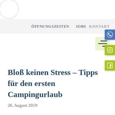
Weitere Informationen über den gesperrten Inhalt.
Zum
ÖFFNUNGSZEITEN
JOBS
KONTAKT
Inhalt
springen
Bloß keinen Stress – Tipps
für den ersten
Campingurlaub
26. August 2019