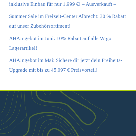
inklusive Einbau für nur 1.999 €! – Ausverkauft –
Summer Sale im Freizeit-Center Albrecht: 30 % Rabatt
auf unser Zubehörsortiment!
AHA!ngebot im Juni: 10% Rabatt auf alle Wigo
Lagerartikel!
AHA!ngebot im Mai: Sichere dir jetzt dein Freiheits-
Upgrade mit bis zu 45.097 € Preisvorteil!